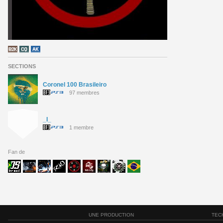
SECTIONS
Coronel 100 Brasileiro
97 membres
_I_
1 membre
Fan de
UNE PRODUCTION
TEC