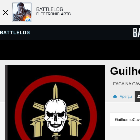
BATTLELOG
ELECTRONIC ARTS
SERVEURS
CLASS
Guilh
PARTIES
FACA NA CAV
Aperçu
GuilhermeCavei