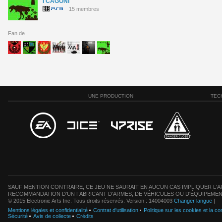
I CAGONI
15 membres
Fan de
UNE PRODUCTION
TEC
SAUF MENTION CONTRAIRE, CE JEU NE SAURAIT EN AUCUN CAS IMPLIQUER L'AF
RECOMMANDATION D'UN FABRICANT D'ARMES, DE VÉHICULES OU D'ÉQUIPEMEN
© 2015 Electronic Arts Inc. Tous droits réservés. Version : 14004003
Changer langue
|
Mentions légales et confidentialité
Contrat d'utilisation
Politique sur les cookies et la con
Sécurité
Avis de collecte
Crédits