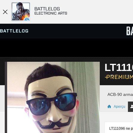
BATTLELOG
ELECTRONIC ARTS
SERVEURS
CLASS
LT111
PARTIES
ACB-90 arma m
Aperçu
LT111096 ne pa