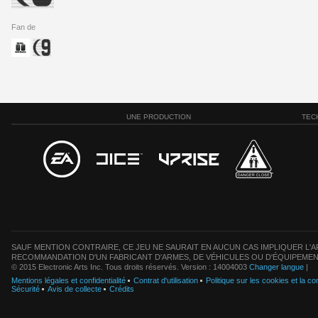
Fan de
UNE PRODUCTION
TEC
SAUF MENTION CONTRAIRE, CE JEU NE SAURAIT EN AUCUN CAS IMPLIQUER L'AF
RECOMMANDATION D'UN FABRICANT D'ARMES, DE VÉHICULES OU D'ÉQUIPEMEN
© 2015 Electronic Arts Inc. Tous droits réservés. Version : 14004003
Changer langue
|
Mentions légales et confidentialité
Contrat d'utilisation
Politique sur les cookies et la con
Sécurité
Avis de collecte
Crédits