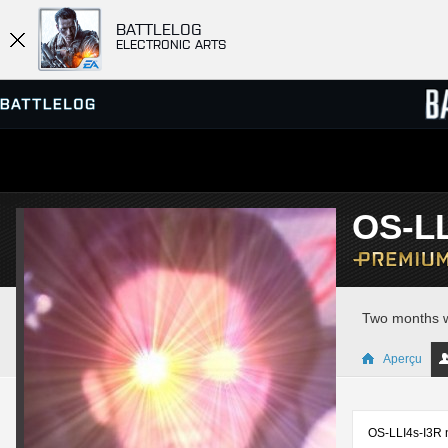
BATTLELOG
ELECTRONIC ARTS
SERVEURS
CLASS
OS-LL
PARTIES
Two months wi
Aperçu
OS-LLI4s-I3R n