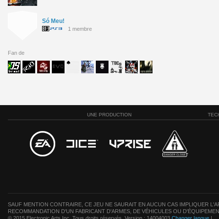
Só Meu!
1 membre
Fan de
UNE PRODUCTION
TEC
SAUF MENTION CONTRAIRE, CE JEU NE SAURAIT EN AUCUN CAS IMPLIQUER L'AF
RECOMMANDATION D'UN FABRICANT D'ARMES, DE VÉHICULES OU D'ÉQUIPEMEN
© 2015 Electronic Arts Inc. Tous droits réservés. Version : 14004003
Changer langue
|