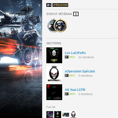
STATUT VÉTÉRAN
1
SECTIONS
Les LuCiFeRs
11 membres
xOperation Spécialx
3 membres
AK feat LCFR
3 membres
Fan de