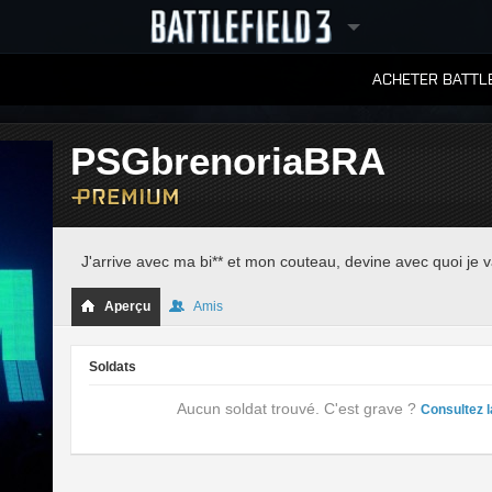
ACHETER BATTLE
CLASSEMENTS
PSGbrenoriaBRA
J'arrive avec ma bi** et mon couteau, devine avec quoi je vai
Aperçu
Amis
Soldats
Aucun soldat trouvé. C'est grave ?
Consultez l