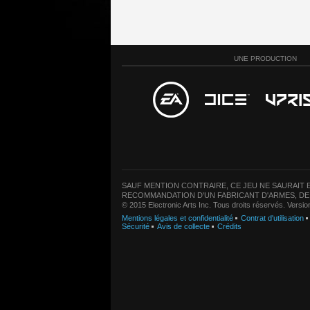
UNE PRODUCTION
SAUF MENTION CONTRAIRE, CE JEU NE SAURAIT E
RECOMMANDATION D'UN FABRICANT D'ARMES, DE
© 2015 Electronic Arts Inc. Tous droits réservés. Versi
Mentions légales et confidentialité
Contrat d'utilisation
Sécurité
Avis de collecte
Crédits