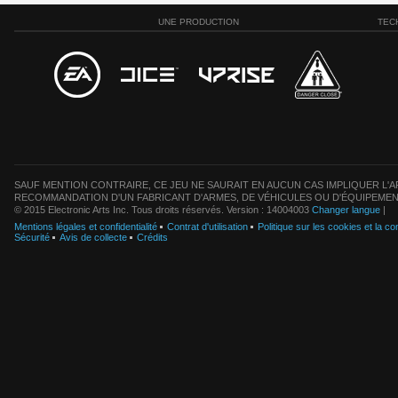
UNE PRODUCTION
TEC
SAUF MENTION CONTRAIRE, CE JEU NE SAURAIT EN AUCUN CAS IMPLIQUER L'AF
RECOMMANDATION D'UN FABRICANT D'ARMES, DE VÉHICULES OU D'ÉQUIPEMEN
© 2015 Electronic Arts Inc. Tous droits réservés. Version : 14004003
Changer langue
|
Mentions légales et confidentialité
Contrat d'utilisation
Politique sur les cookies et la con
Sécurité
Avis de collecte
Crédits