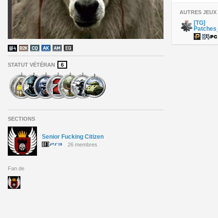
AUTRES JEUX
[TG]
Patches
STATUT VÉTÉRAN
6
SECTIONS
Senior Fucking Citizen
26 membres
Fan de