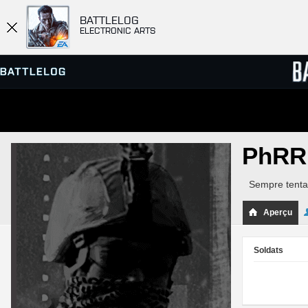
BATTLELOG
ELECTRONIC ARTS
SERVEURS
CLASS
PhRR
PARTIES
Sempre tenta
Aperçu
Soldats