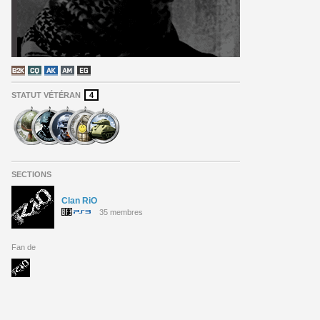
STATUT VÉTÉRAN
4
SECTIONS
Clan RiO
35 membres
Fan de