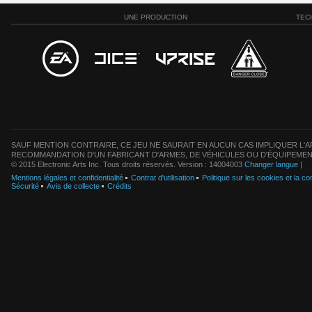
UNE PRODUCTION
TEC
SAUF MENTION CONTRAIRE, CE JEU NE SAURAIT EN AUCUN CAS IMPLIQUER L'AF
RECOMMANDATION D'UN FABRICANT D'ARMES, DE VÉHICULES OU D'ÉQUIPEMEN
© 2015 Electronic Arts Inc. Tous droits réservés. Version : 14004003
Changer langue
|
Mentions légales et confidentialité
Contrat d'utilisation
Politique sur les cookies et la con
Sécurité
Avis de collecte
Crédits