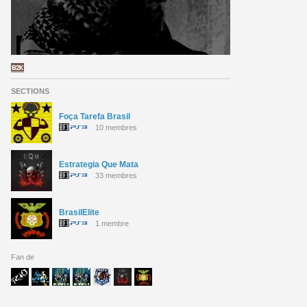
SECTIONS
Foça Tarefa Brasil
10 membres
Estrategia Que Mata
33 membres
BrasilElite
1 membre
Fan de