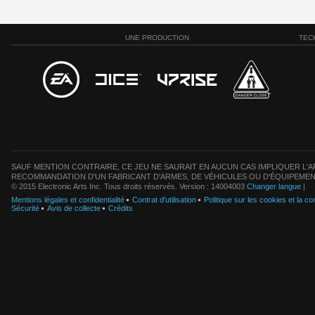
UNE PRODUCTION
TEC
SAUF MENTION CONTRAIRE, CE JEU NE SAURAIT EN AUCUN CAS IMPLIQUER L'AF
RECOMMANDATION D'UN FABRICANT D'ARMES, DE VÉHICULES OU D'ÉQUIPEMEN
© 2015 Electronic Arts Inc. Tous droits réservés. Version : 14004003
Changer langue
|
Mentions légales et confidentialité
Contrat d'utilisation
Politique sur les cookies et la con
Sécurité
Avis de collecte
Crédits