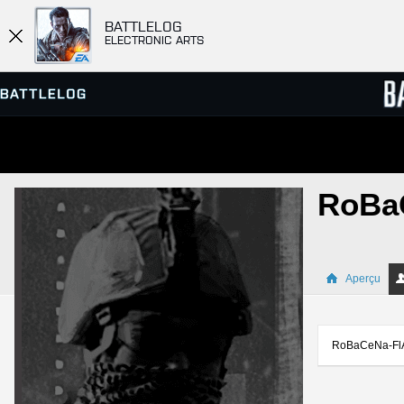
BATTLELOG
ELECTRONIC ARTS
SERVEURS
CLASS
RoBa
PARTIES
Aperçu
RoBaCeNa-FlA-