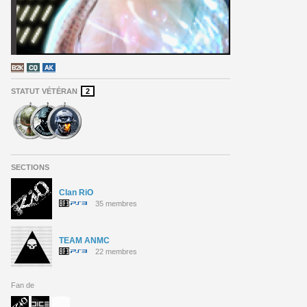
STATUT VÉTÉRAN
2
SECTIONS
Clan RiO
35 membres
TEAM ANMC
22 membres
Fan de