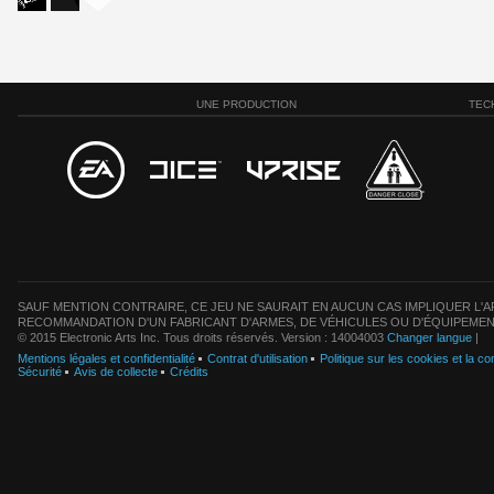
UNE PRODUCTION
TEC
SAUF MENTION CONTRAIRE, CE JEU NE SAURAIT EN AUCUN CAS IMPLIQUER L'AF
RECOMMANDATION D'UN FABRICANT D'ARMES, DE VÉHICULES OU D'ÉQUIPEMEN
© 2015 Electronic Arts Inc. Tous droits réservés. Version : 14004003
Changer langue
|
Mentions légales et confidentialité
Contrat d'utilisation
Politique sur les cookies et la con
Sécurité
Avis de collecte
Crédits