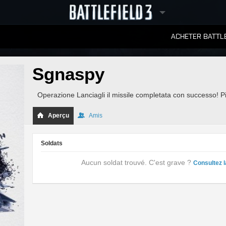
ACHETER BATTLE
CLASSEMENTS
Sgnaspy
Operazione Lanciagli il missile completata con successo! P
Aperçu
Amis
Soldats
Aucun soldat trouvé. C'est grave ?
Consultez l