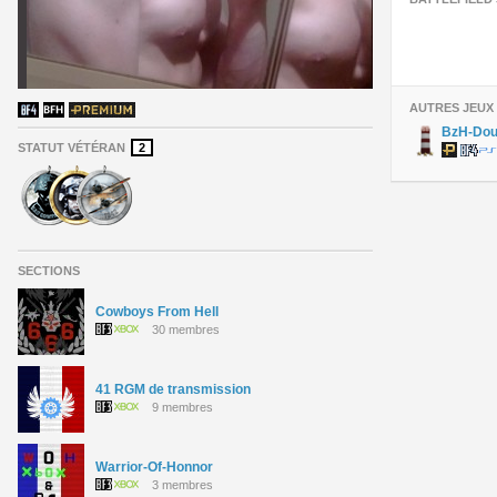
AUTRES JEUX
BzH-Do
STATUT VÉTÉRAN
2
SECTIONS
Cowboys From Hell
30 membres
41 RGM de transmission
9 membres
Warrior-Of-Honnor
3 membres