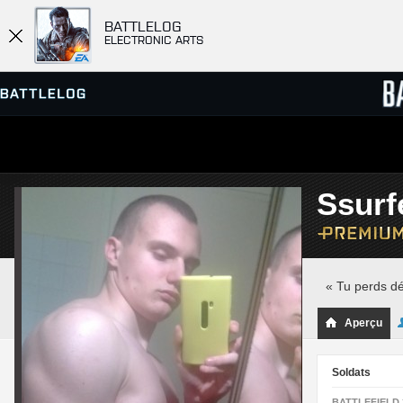
BATTLELOG
ELECTRONIC ARTS
SERVEURS
CLASS
Ssurf
PARTIES
« Tu perds dé
Aperçu
Soldats
BATTLEFIELD 