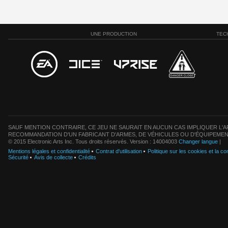
UNE PRODUCTION
TEC
SAUF MENTION CONTRAIRE, CE JEU NE SAURAIT EN AUCUN CAS IMPLIQUER L'AF
RECOMMANDATION D'UN FABRICANT D'ARMES, DE VÉHICULES OU D'ÉQUIPEMEN
© 2015 Electronic Arts Inc. Tous droits réservés. Version : 14004003
Changer langue
|
Mentions légales et confidentialité
Contrat d'utilisation
Politique sur les cookies et la con
Sécurité
Avis de collecte
Crédits