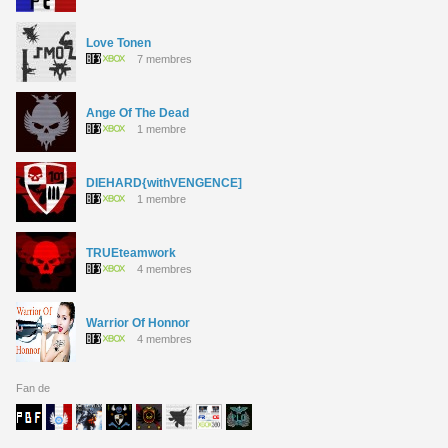
Love Tonen
7 membres
Ange Of The Dead
1 membre
DIEHARD{withVENGENCE]
1 membre
TRUEteamwork
4 membres
Warrior Of Honnor
4 membres
Fan de