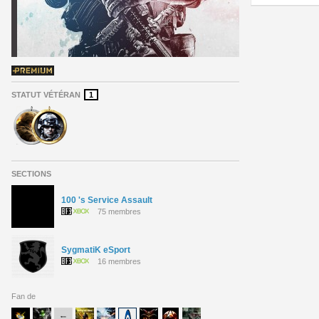
STATUT VÉTÉRAN
1
SECTIONS
100 's Service Assault
75 membres
SygmatiK eSport
16 membres
Fan de