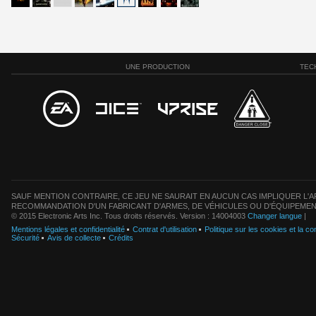
UNE PRODUCTION
TEC
SAUF MENTION CONTRAIRE, CE JEU NE SAURAIT EN AUCUN CAS IMPLIQUER L'AF
RECOMMANDATION D'UN FABRICANT D'ARMES, DE VÉHICULES OU D'ÉQUIPEMEN
© 2015 Electronic Arts Inc. Tous droits réservés. Version : 14004003
Changer langue
|
Mentions légales et confidentialité
Contrat d'utilisation
Politique sur les cookies et la con
Sécurité
Avis de collecte
Crédits