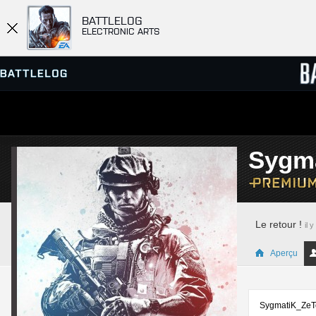
BATTLELOG
ELECTRONIC ARTS
SERVEURS
CLASS
Sygm
PARTIES
Le retour !
il 
Aperçu
SygmatiK_ZeTo