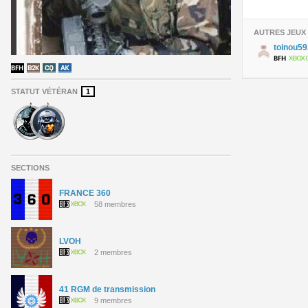
AUTRES JEUX
toinou5
STATUT VÉTÉRAN
1
SECTIONS
FRANCE 360
58 membres
LVOH
2 membres
41 RGM de transmission
9 membres