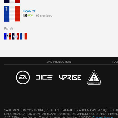
FRANCE
92 membres
Fan de
UNE PRODUCTION
TEC
SAUF MENTION CONTRAIRE, CE JEU NE SAURAIT EN AUCUN CAS IMPLIQUER L'AF
RECOMMANDATION D'UN FABRICANT D'ARMES, DE VÉHICULES OU D'ÉQUIPEMEN
© 2015 Electronic Arts Inc. Tous droits réservés. Version : 14004003
Changer langue
|