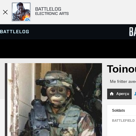
BATTLELOG
ELECTRONIC ARTS
SERVEURS
CLASS
Toino
PARTIES
Me fritter a
Aperçu
Soldats
BATTLEFIELD 