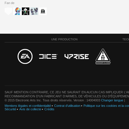
Fan de
UNE PRODUCTION
TEC
SAUF MENTION CONTRAIRE, CE JEU NE SAURAIT EN AUCUN CAS IMPLIQUER L'AF
RECOMMANDATION D'UN FABRICANT D'ARMES, DE VÉHICULES OU D'ÉQUIPEMEN
© 2015 Electronic Arts Inc. Tous droits réservés. Version : 14004003
Changer langue
|
Mentions légales et confidentialité
Contrat d'utilisation
Politique sur les cookies et la con
Sécurité
Avis de collecte
Crédits