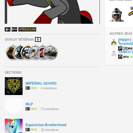
AUTRES JEUX
STATUT VÉTÉRAN
5
[PNWY]
Tyranna
TANKO U
SECTIONS
IMPERIAL GUARD
4 membres
MLP
73 membres
Equestrian Brotherhood
10 membres