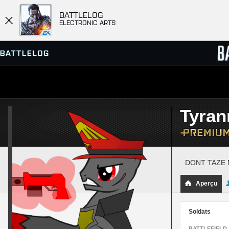
BATTLELOG
ELECTRONIC ARTS
SERVEURS
CLASS
Tyran
PARTIES
DONT TAZE
Aperçu
Soldats
BATTLEFIELD 