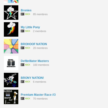
Bronies
85 membres
My Little Pony
2 membres
BROHOOF NATION
20 membres
Defibrillator Masters
100 membres
BRONY NATION!
6 membres
Premium Master Race #3
70 membres