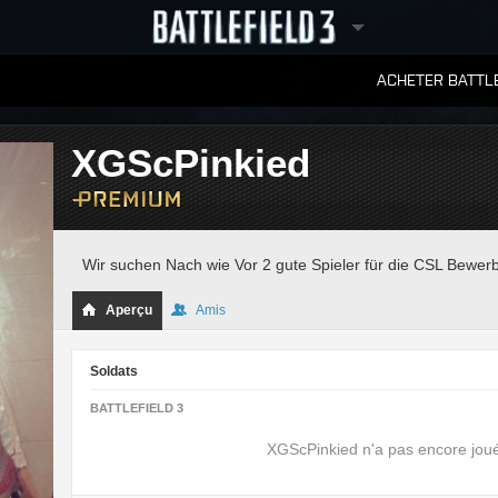
ACHETER BATTLE
CLASSEMENTS
XGScPinkied
Wir suchen Nach wie Vor 2 gute Spieler für die CSL Bewer
Aperçu
Amis
Soldats
BATTLEFIELD 3
XGScPinkied n'a pas encore joué 