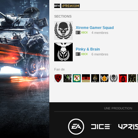
SECTIONS
Xtreme Gamer Squad
4 membres
Pinky & Brain
6 membres
Fan de
UNE PRODUCTION