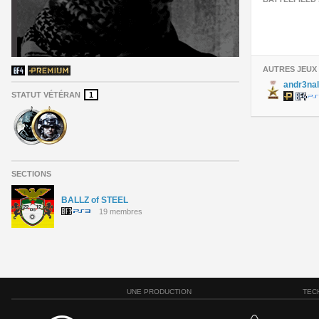
AUTRES JEUX
andr3nal
STATUT VÉTÉRAN
1
SECTIONS
BALLZ of STEEL
19 membres
UNE PRODUCTION
TEC