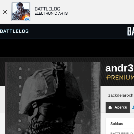
BATTLELOG
ELECTRONIC ARTS
SERVEURS
CLASS
andr3
PARTIES
zackdelaroch
Aperçu
Soldats
BATTLEFIELD 