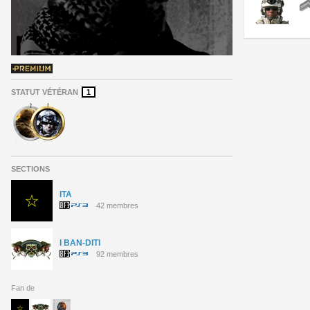
STATUT VÉTÉRAN
1
SECTIONS
ITA
42 membres
I BAN-DITI
92 membres
Fan de