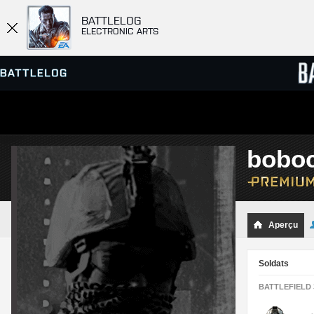
BATTLELOG
ELECTRONIC ARTS
SERVEURS
CLASS
bobo
PARTIES
Aperçu
Soldats
BATTLEFIELD 