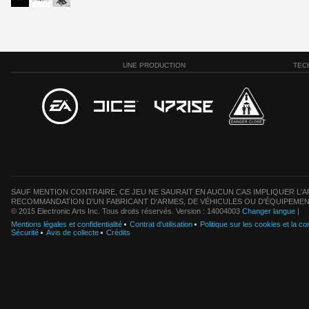
UNE PRODUCTION
TEC
SAUF MENTION CONTRAIRE, CE JEU NE SAURAIT EN AUCUN CAS IMPLIQUER L'AF
RECOMMANDATION D'UN FABRICANT D'ARMES, DE VÉHICULES OU D'ÉQUIPEMEN
© 2015 Electronic Arts Inc. Tous droits réservés. Version : 14004003
Changer langue
|
Mentions légales et confidentialité
Contrat d'utilisation
Politique sur les cookies et la con
Sécurité
Avis de collecte
Crédits