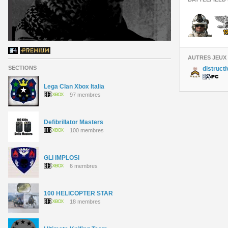
AUTRES JEUX
SECTIONS
distructi
Lega Clan Xbox Italia
97 membres
Defibrillator Masters
100 membres
GLI IMPLOSI
6 membres
100 HELICOPTER STAR
18 membres