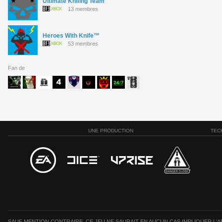
Ultimate Knifing Team
13 membres
Heroes With Knife™
53 membres
Fan de
UNE PRODUCTION
TEC
SAUF MENTION CONTRAIRE, CE JEU NE SAURAIT EN AUCUN CAS IMPLIQUER L'AF