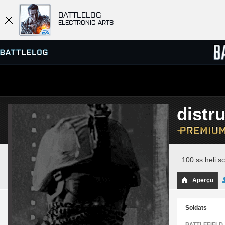
BATTLELOG
ELECTRONIC ARTS
SERVEURS
CLASS
distru
PARTIES
100 ss heli s
Aperçu
Soldats
BATTLEFIELD 