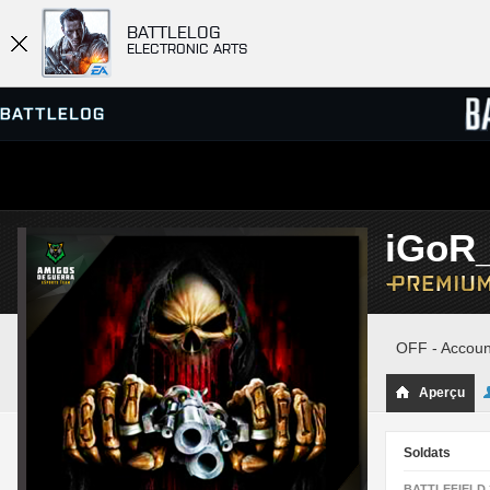
BATTLELOG
ELECTRONIC ARTS
SERVEURS
CLASS
iGoR
PARTIES
OFF - Accoun
Aperçu
Soldats
BATTLEFIELD 