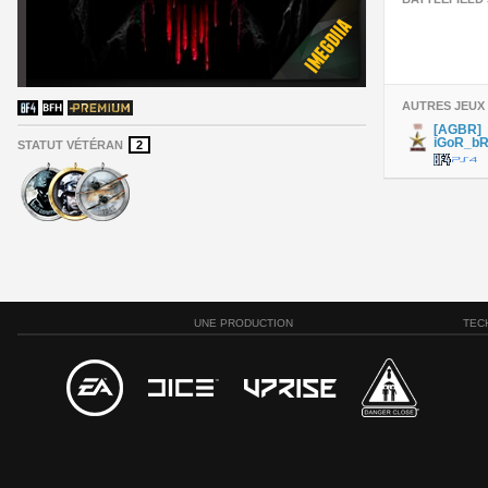
AUTRES JEUX
[AGBR]
iGoR_bR
STATUT VÉTÉRAN
2
UNE PRODUCTION
TEC