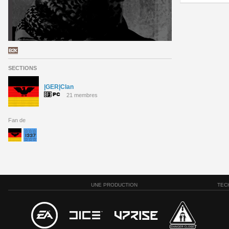
SECTIONS
|GER|Clan
21 membres
Fan de
UNE PRODUCTION
TEC