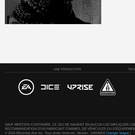
UNE PRODUCTION
TEC
SAUF MENTION CONTRAIRE, CE JEU NE SAURAIT EN AUCUN CAS IMPLIQUER L'AF
RECOMMANDATION D'UN FABRICANT D'ARMES, DE VÉHICULES OU D'ÉQUIPEMEN
© 2015 Electronic Arts Inc. Tous droits réservés. Version : 14004003
Changer langue
|