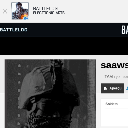
BATTLELOG
ELECTRONIC ARTS
SERVEURS
CLASS
saaws
PARTIES
ITAM
il y a 10 
Aperçu
Soldats