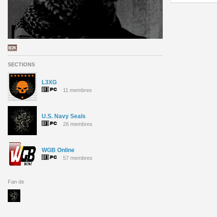
SECTIONS
L3XG
11 membres
U.S. Navy Seals
26 membres
WGB Online
57 membres
Fan de