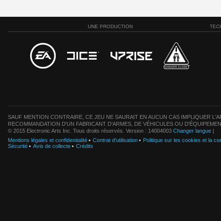
UNE PRODUCTION
TEC
SAUF MENTION CONTRAIRE, CE JEU NE SAURAIT EN AUCUN CAS IMPLIQUER L'AF
RECOMMANDATION D'UN FABRICANT D'ARMES, DE VÉHICULES OU D'ÉQUIPEMEN
© 2015 Electronic Arts Inc. Tous droits réservés. Version : 14004003
Changer langue
|
Mentions légales et confidentialité
Contrat d'utilisation
Politique sur les cookies et la con
Sécurité
Avis de collecte
Crédits