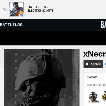
BATTLELOG
ELECTRONIC ARTS
SERVEURS
CLASS
xNec
PARTIES
Aperçu
Soldats
BATTLEFIELD 