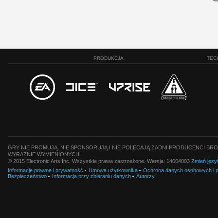
PRODUKCJA
TEC
GRY NIE PROMUJĄ, NIE SPONSORUJĄ I NIE POLECAJĄ ŻADNI PRODUCENCI BRO
WYRAŹNIE WYMIENIONYCH.
© 2015 Electronic Arts Inc. Wszystkie prawa zastrzeżone. Wersja: 14004003
Zmień języ
Informacje prawne i prywatność
Umowa użytkownika
Ochrona danych osobowych i pl
Bezpieczeństwo
Informacja przy zbieraniu danych
Autorzy