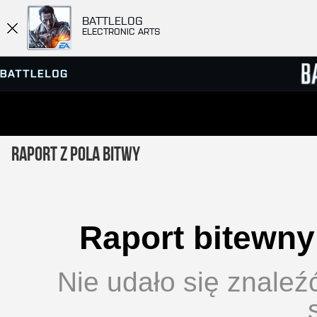
BATTLELOG
ELECTRONIC ARTS
PRZEGLĄDARKA SERWERÓW
RANKIN
Raport z pola bitwy
GRY
Raport bitewny 
Nie udało się znaleź