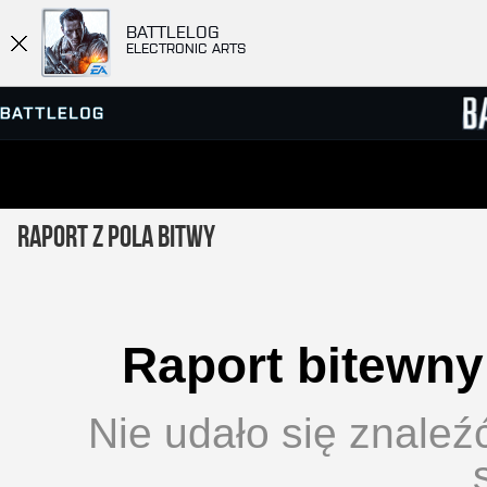
BATTLELOG
ELECTRONIC ARTS
PRZEGLĄDARKA SERWERÓW
RANKIN
Raport z pola bitwy
GRY
Raport bitewny 
Nie udało się znaleź