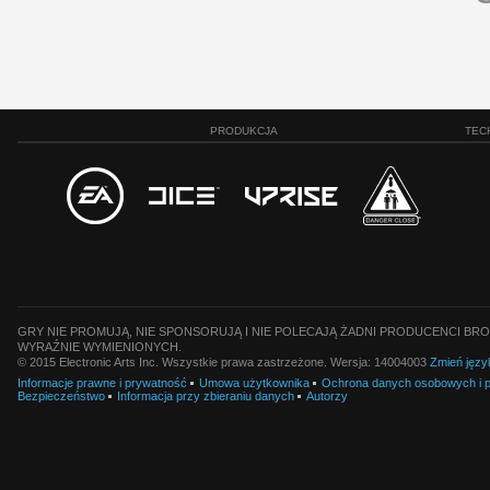
PRODUKCJA
TEC
GRY NIE PROMUJĄ, NIE SPONSORUJĄ I NIE POLECAJĄ ŻADNI PRODUCENCI BRO
WYRAŹNIE WYMIENIONYCH.
© 2015 Electronic Arts Inc. Wszystkie prawa zastrzeżone. Wersja: 14004003
Zmień języ
Informacje prawne i prywatność
Umowa użytkownika
Ochrona danych osobowych i pl
Bezpieczeństwo
Informacja przy zbieraniu danych
Autorzy