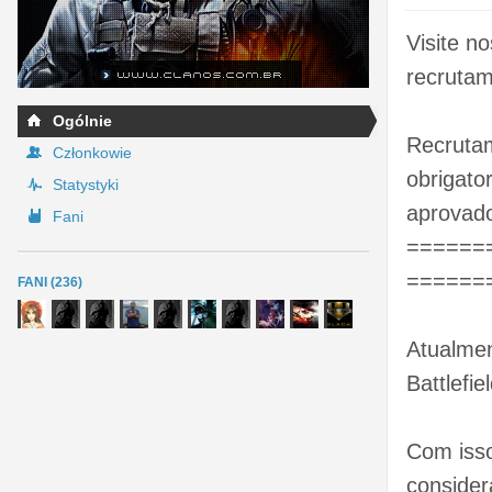
Visite n
recrutam
Ogólnie
Recrutam
Członkowie
obrigato
Statystyki
aprovado
Fani
======
======
FANI (236)
Atualmen
Battlefie
Com isso
consider