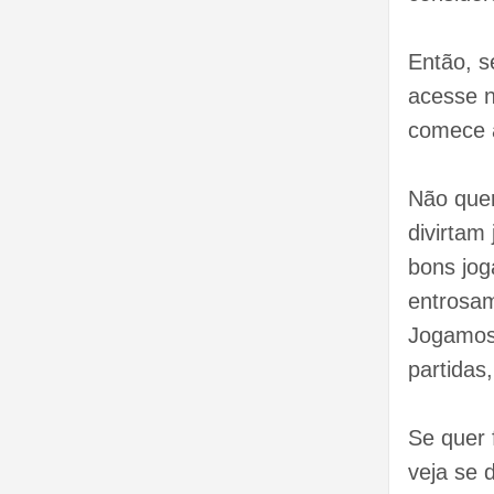
Então, s
acesse n
comece 
Não que
divirtam
bons jo
entrosam
Jogamos 
partidas
Se quer 
veja se d