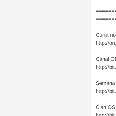
======
======
Curta no
http://o
Canal Of
http://b
Semana
http://bi
Clan OS 
http://bi