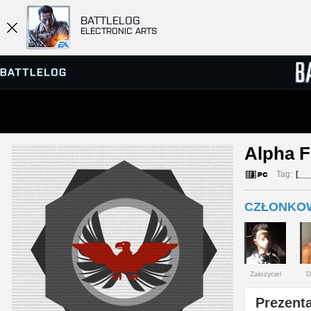
BATTLELOG
ELECTRONIC ARTS
PRZEGLĄDARKA SERWERÓW
RANKIN
Alpha F
GRY
Tag:
[__
CZŁONKOW
Założyciel
D
Prezenta