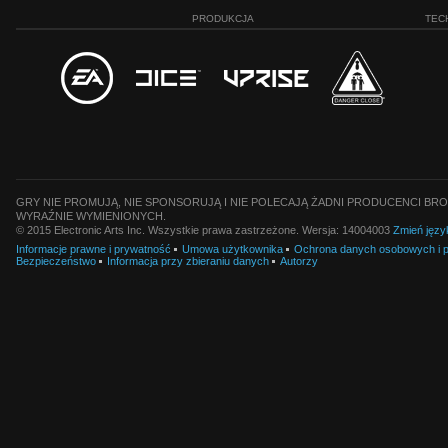
PRODUKCJA
TEC
GRY NIE PROMUJĄ, NIE SPONSORUJĄ I NIE POLECAJĄ ŻADNI PRODUCENCI BRO
WYRAŹNIE WYMIENIONYCH.
© 2015 Electronic Arts Inc. Wszystkie prawa zastrzeżone. Wersja: 14004003
Zmień języ
Informacje prawne i prywatność
Umowa użytkownika
Ochrona danych osobowych i pl
Bezpieczeństwo
Informacja przy zbieraniu danych
Autorzy