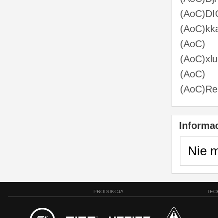
(AoC)DI
(AoC)kk
(AoC)
(AoC)xlu
(AoC)
(AoC)Re
Informac
Nie 
PRODUKCJA
TEC