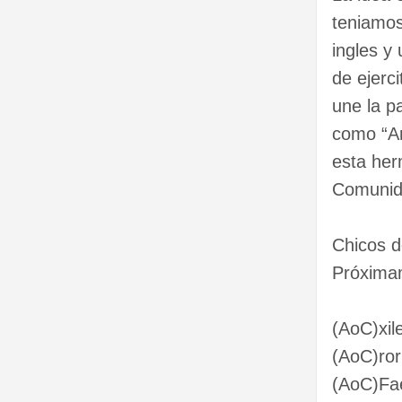
teniamos
ingles y
de ejerc
une la p
como “Ar
esta he
Comunid
Chicos d
Próximam
(AoC)xil
(AoC)ror
(AoC)Fa