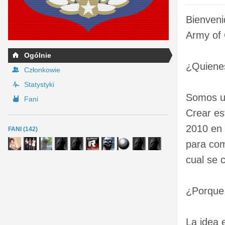
Bienveni
Army of 
Ogólnie
¿Quiene
Członkowie
Statystyki
Somos un
Fani
Crear es
2010 en 
FANI (142)
para com
cual se 
¿Porque 
La idea 