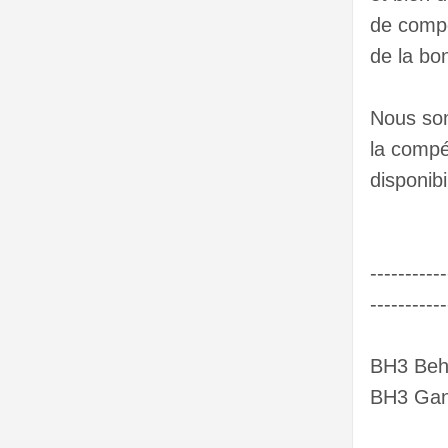
de compét
de la bo
Nous som
la compé
disponibi
----------
-----------
BH3 Beh3
BH3 Ganj