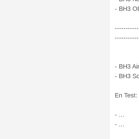
- BH3 O
----------
-----------
- BH3 Air
- BH3 S
En Test:
- ...
- ...