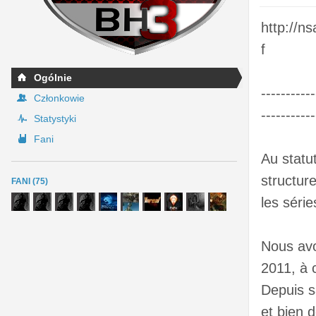
http://
f
Ogólnie
----------
Członkowie
-----------
Statystyki
Fani
Au statu
structur
FANI (75)
les série
Nous avo
2011, à
Depuis s
et bien d