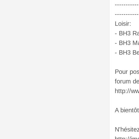
-----------
-----------
Loisir:
- BH3 R
- BH3 M
- BH3 B
Pour pos
forum de
http://w
A bientôt
N'hésite