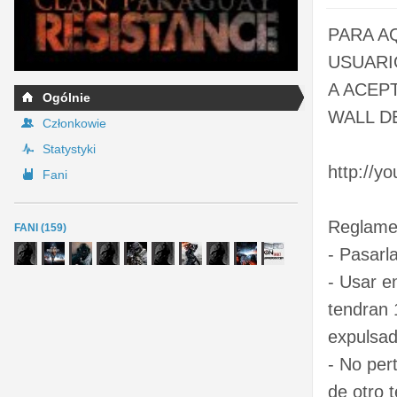
PARA A
USUARI
A ACEP
Ogólnie
WALL D
Członkowie
Statystyki
http://y
Fani
Reglame
FANI (159)
- Pasarl
- Usar e
tendran 
expulsad
- No per
de otro 