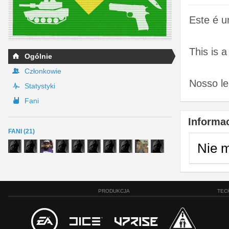
Este é u
This is a
Ogólnie
Członkowie
Nosso le
Statystyki
Fani
Informac
FANI (21)
Nie 
PRODUKCJA
TEC