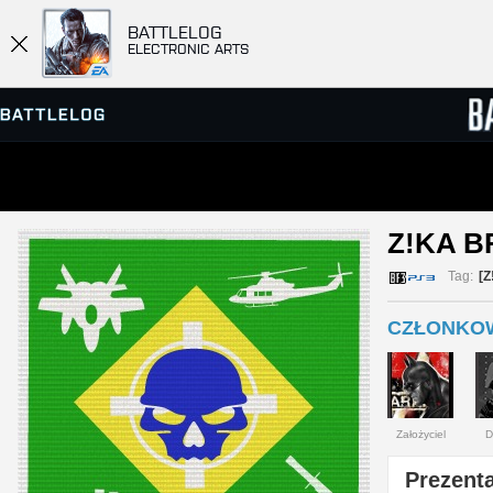
BATTLELOG
ELECTRONIC ARTS
PRZEGLĄDARKA SERWERÓW
RANKIN
Z!KA B
GRY
Tag:
[Z
CZŁONKOWI
Założyciel
D
Prezenta