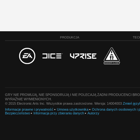
PRODUKCJA
TEC
GRY NIE PROMUJĄ, NIE SPONSORUJĄ I NIE POLECAJĄ ŻADNI PRODUCENCI BRO
WYRAŹNIE WYMIENIONYCH.
© 2015 Electronic Arts Inc. Wszystkie prawa zastrzeżone. Wersja: 14004003
Zmień języ
Informacje prawne i prywatność
Umowa użytkownika
Ochrona danych osobowych i pl
Bezpieczeństwo
Informacja przy zbieraniu danych
Autorzy