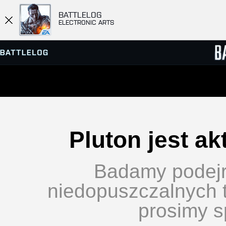
BATTLELOG
ELECTRONIC ARTS
PRZEGLĄDARKA SERWERÓW
RANKIN
GRY
Pluton jest a
Badamy podejr
niedopuszczalnych t
prosimy s