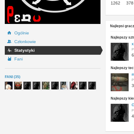
1262
378
Najlepsi grac
Ogólnie
Najlepszy sz
Członkowie
x
P
Statystyki
6
Fani
Najlepszy tec
m
FANI (35)
P
3
Najlepszy ki
C
P
4