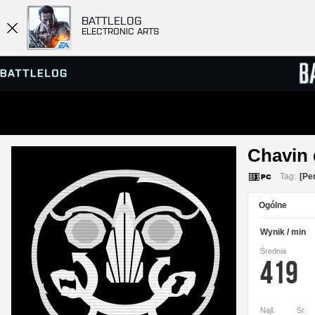
BATTLELOG
ELECTRONIC ARTS
PRZEGLĄDARKA SERWERÓW
RANKIN
Chavin 
GRY
Tag:
[Pe
Ogólne
Wynik / min
Średnia
419
Najl.
Śr.