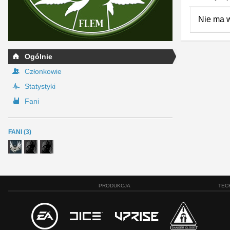
Nie ma 
Ogólnie
Członkowie
Statystyki
Fani
FANI (3)
PRODUKCJA
TEC