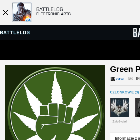
BATTLELOG
ELECTRONIC ARTS
PRZEGLĄDARKA SERWERÓW
RANKIN
Green P
GRY
Tag:
[
CZŁONKOWIE (3)
Założyciel
Informacje z 