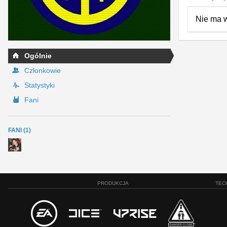
Nie ma 
Ogólnie
Członkowie
Statystyki
Fani
FANI (1)
PRODUKCJA
TEC