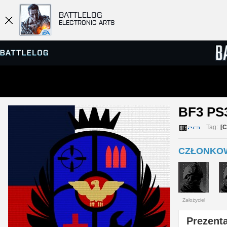
BATTLELOG
ELECTRONIC ARTS
PRZEGLĄDARKA SERWERÓW
RANKIN
BF3 PS3
GRY
Tag:
[
CZŁONKOWI
Założyciel
Prezenta