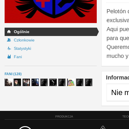
Pelotón 
exclusi
Aqui pue
Ogólnie
para que
Członkowie
Queremo
Statystyki
mucho y 
Fani
FANI (128)
Informac
Nie 
PRODUKCJA
TEC