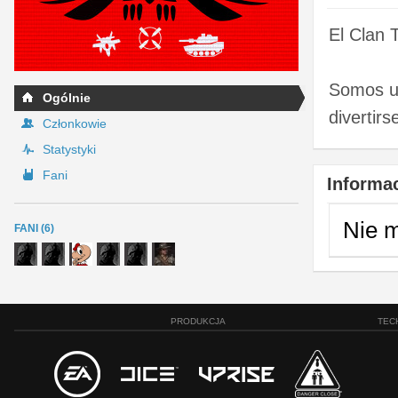
El Clan 
Somos un
Ogólnie
divertirs
Członkowie
Statystyki
Fani
Informac
Nie 
FANI (6)
PRODUKCJA
TEC