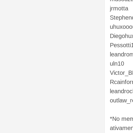
jrmotta
Stephen
uhuxooo
Diegohu
Pessotti
leandro
uln10
Victor_
Rcainfor
leandroc
outlaw_
*No memo
ativamen