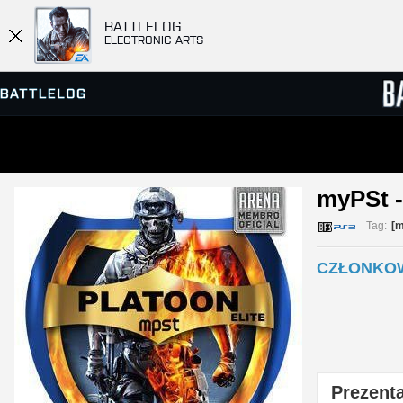
BATTLELOG
ELECTRONIC ARTS
PRZEGLĄDARKA SERWERÓW
RANKIN
myPSt -
GRY
Tag:
[m
CZŁONKOW
Prezenta