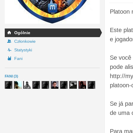
Platoon 
Este pla
Ogólnie
e jogado
Członkowie
Statystyki
Se você
Fani
pode alis
http://m
FANI (3)
platoon-
Se já pa
de uma o
Para mar