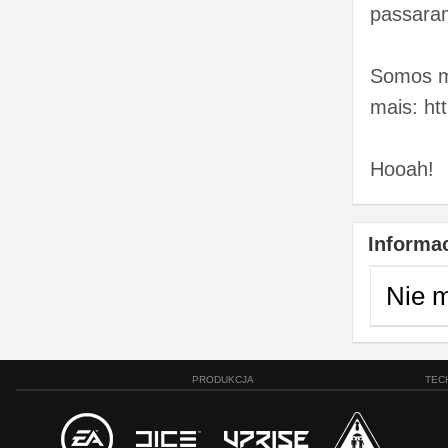
passaram
Somos me
mais: ht
Hooah!
Informac
Nie 
PRODUKCJA
TEC