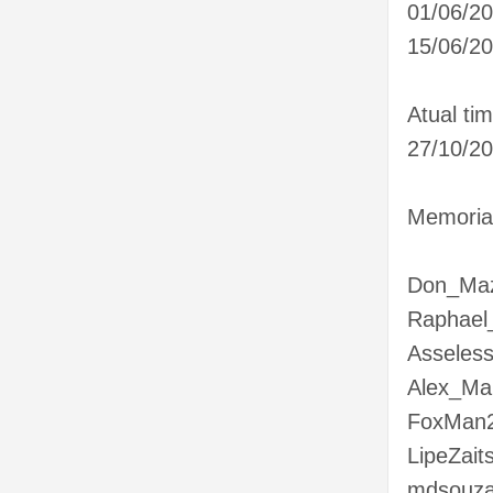
01/06/20
15/06/20
Atual ti
27/10/2
Memorial
Don_Maz
Raphael
Asseles
Alex_Ma
FoxMan
LipeZait
mdsouz