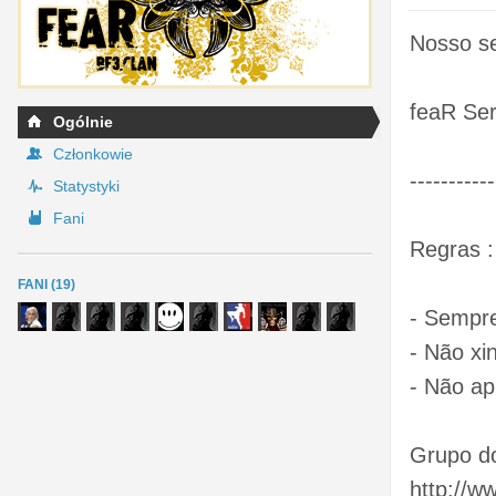
Nosso se
feaR Ser
Ogólnie
Członkowie
----------
Statystyki
Fani
Regras :
FANI (19)
- Sempre
- Não xi
- Não ap
Grupo d
http://