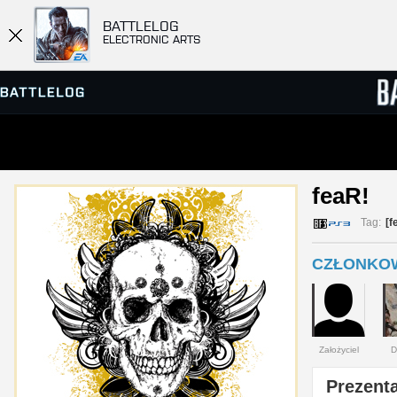
BATTLELOG
ELECTRONIC ARTS
PRZEGLĄDARKA SERWERÓW
RANKIN
feaR! 
GRY
Tag:
[f
CZŁONKOW
Założyciel
D
Prezenta