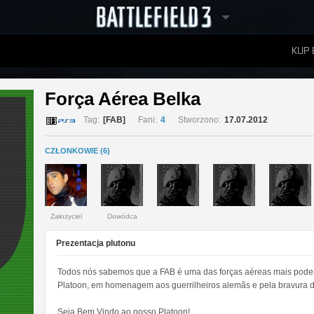
KUP 
W
RANKINGI
Força Aérea Belka 
Tag:
[FAB]
Fani:
4
Stworzono:
17.07.2012
CZŁONKOWIE (6)
Założyciel
Dowódca
Prezentacja plutonu
Todos nós sabemos que a FAB é uma das forças aéreas mais poder
Platoon, em homenagem aos guerrilheiros alemãs e pela bravura d
Seja Bem Vindo ao nosso Platoon!