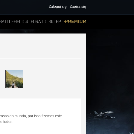
Zaloguj się
Zapisz się
BATTLEFIELD 4
FORA
SKLEP
PREMIUM
osas do mundo, por isso fizemos este
e todos.