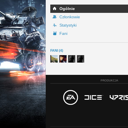
Ogólnie
Członkowie
Statystyki
Fani
FANI (4)
PRODUKCJA