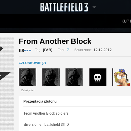
KUP 
W
RANKINGI
From Another Block 
Tag:
[FAB]
Fani:
7
Stworzono:
12.12.2012
CZŁONKOWIE (7)
Założyciel
Prezentacja plutonu
From Another Block soldiers
diversión en battlefield 3!! :D