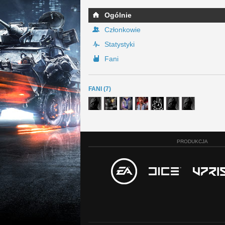
Ogólnie
Członkowie
Statystyki
Fani
FANI (7)
PRODUKCJA