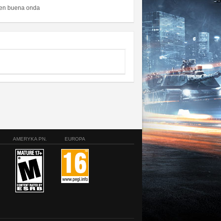
s en buena onda
AMERYKA PN.
EUROPA