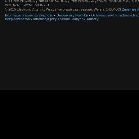
GRY NIE PROMUJĄ, NIE SPONSORUJĄ I NIE POLECAJĄ ŻADNI PRODUCENCI BRO
WYRAŹNIE WYMIENIONYCH.
© 2015 Electronic Arts Inc. Wszystkie prawa zastrzeżone. Wersja: 14004003
Zmień języ
Informacje prawne i prywatność
Umowa użytkownika
Ochrona danych osobowych i pl
Bezpieczeństwo
Informacja przy zbieraniu danych
Autorzy