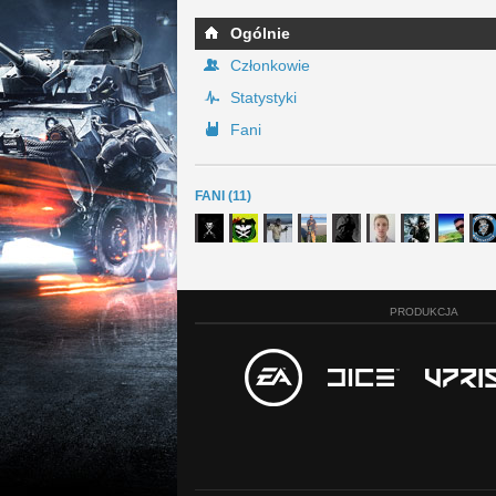
Ogólnie
Członkowie
Statystyki
Fani
FANI (11)
PRODUKCJA