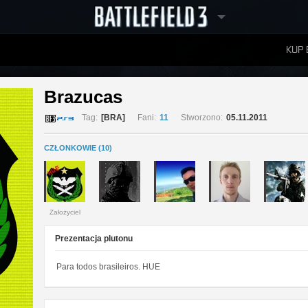
KUP 
W
RANKINGI
Brazucas 
Tag:
[BRA]
Fani:
11
Stworzono:
05.11.2011
CZŁONKOWIE (10)
Założyciel
Prezentacja plutonu
Para todos brasileiros. HUE