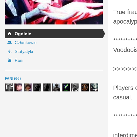
True fra
apocalyp
Ogólnie
*********
Członkowie
Voodoois
Statystyki
Fani
>>>>>>>
FANI (66)
Players 
casual.
*********
interdime