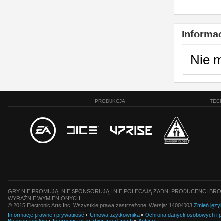
Informac
Nie 
PRODUKCJA
TEC
GRY NIE PROMUJĄ, NIE SPONSORUJĄ I NIE POLECAJĄ ŻADNI PRODUCENCI BRO
WYRAŹNIE WYMIENIONYCH.
© 2015 Electronic Arts Inc. Wszystkie prawa zastrzeżone. Wersja: 14004003
Zmień języ
Informacje prawne i prywatność
Umowa użytkownika
Ochrona danych osobowych i pl
Bezpieczeństwo
Informacja przy zbieraniu danych
Autorzy