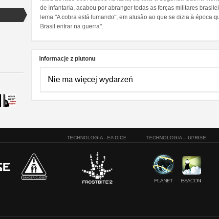
de infantaria, acabou por abranger todas as forças militares brasil
lema "A cobra está fumando", em alusão ao que se dizia à época qu
Brasil entrar na guerra".
Informacje z plutonu
Nie ma więcej wydarzeń
TECHNOLOGIA - EA DICE
TECHNOLOGIA – UPRISE