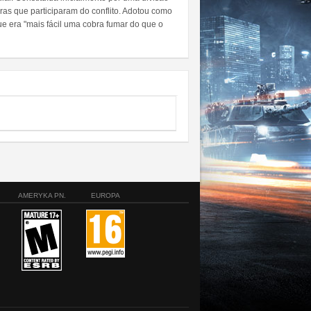
eiras que participaram do conflito. Adotou como
e era "mais fácil uma cobra fumar do que o
AMERYKA PN.
EUROPA