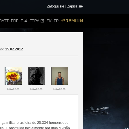
Zaloguj się
Zapisz się
BATTLEFIELD 4
FORA
SKLEP
PREMIUM
no:
15.02.2012
Dowódca
Dowódca
Dowódca
força militar brasileira de 25.334 homens que
ial. Constituída inicialmente por uma divisão