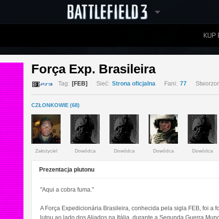
KUP 
W
RANKINGI
Força Exp. Brasileira 
Tag:
[FEB]
Sieć:
Strona oficjalna
Fani:
77
Stworzo
CZŁONKOWIE (68)
Założyciel
Dowódca
Dowódca
Dowódca
Dowódca
Prezentacja plutonu
"Aqui a cobra fuma."
A Força Expedicionária Brasileira, conhecida pela sigla FEB, foi a 
lutou ao lado dos Aliados na Itália, durante a Segunda Guerra Mund