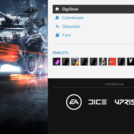
Ogólnie
Członkowie
Statystyki
Fani
FANI (77)
PRODUKCJA