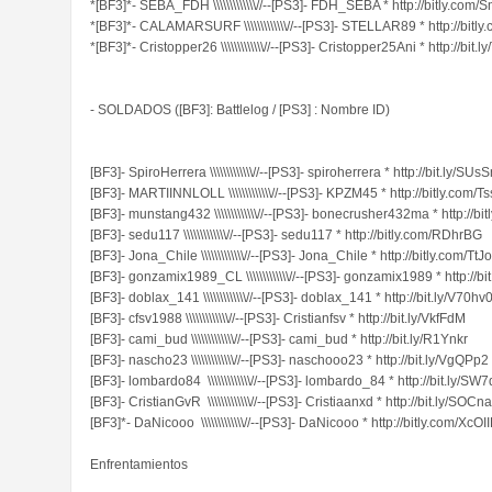
*[BF3]*- SEBA_FDH \\\\\\\\\\\\\//--[PS3]- FDH_SEBA * http://bitly.com
*[BF3]*- CALAMARSURF \\\\\\\\\\\\\//--[PS3]- STELLAR89 * http://bit
*[BF3]*- Cristopper26 \\\\\\\\\\\\\//--[PS3]- Cristopper25Ani * http://bit
- SOLDADOS ([BF3]: Battlelog / [PS3] : Nombre ID)
[BF3]- SpiroHerrera \\\\\\\\\\\\\//--[PS3]- spiroherrera * http://bit.ly/SUsS
[BF3]- MARTIINNLOLL \\\\\\\\\\\\\//--[PS3]- KPZM45 * http://bitly.com/T
[BF3]- munstang432 \\\\\\\\\\\\\//--[PS3]- bonecrusher432ma * http://b
[BF3]- sedu117 \\\\\\\\\\\\\//--[PS3]- sedu117 * http://bitly.com/RDhrBG
[BF3]- Jona_Chile \\\\\\\\\\\\\//--[PS3]- Jona_Chile * http://bitly.com/TtJ
[BF3]- gonzamix1989_CL \\\\\\\\\\\\\//--[PS3]- gonzamix1989 * http://bi
[BF3]- doblax_141 \\\\\\\\\\\\\//--[PS3]- doblax_141 * http://bit.ly/V70hv
[BF3]- cfsv1988 \\\\\\\\\\\\\//--[PS3]- Cristianfsv * http://bit.ly/VkfFdM
[BF3]- cami_bud \\\\\\\\\\\\\//--[PS3]- cami_bud * http://bit.ly/R1Ynkr
[BF3]- nascho23 \\\\\\\\\\\\\//--[PS3]- naschooo23 * http://bit.ly/VgQPp2
[BF3]- lombardo84 \\\\\\\\\\\\\//--[PS3]- lombardo_84 * http://bit.ly/SW
[BF3]- CristianGvR \\\\\\\\\\\\\//--[PS3]- Cristiaanxd * http://bit.ly/SOCn
[BF3]*- DaNicooo \\\\\\\\\\\\\//--[PS3]- DaNicooo * http://bitly.com/XcOI
Enfrentamientos