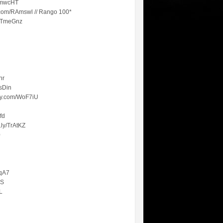
/SmwcHT
ly.com/RAmswl // Rango 100*
.ly/TmeGnz
nr
ssDin
itly.com/WoF7iU
ofd
t.ly/TrAtKZ
0
7qA7
aS
IL