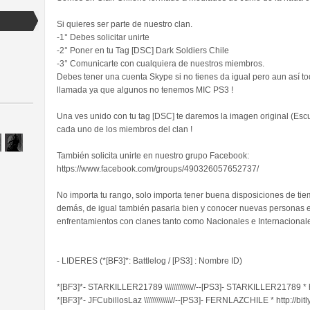
Si quieres ser parte de nuestro clan.
-1° Debes solicitar unirte
-2° Poner en tu Tag [DSC] Dark Soldiers Chile
-3° Comunicarte con cualquiera de nuestros miembros.
Debes tener una cuenta Skype si no tienes da igual pero aun así 
llamada ya que algunos no tenemos MIC PS3 !
Una ves unido con tu tag [DSC] te daremos la imagen original (Esc
cada uno de los miembros del clan !
También solicita unirte en nuestro grupo Facebook:
https://www.facebook.com/groups/490326057652737/
No importa tu rango, solo importa tener buena disposiciones de tiemp
demás, de igual también pasarla bien y conocer nuevas personas e
enfrentamientos con clanes tanto como Nacionales e Internacional
- LIDERES (*[BF3]*: Battlelog / [PS3] : Nombre ID)
*[BF3]*- STARKILLER21789 \\\\\\\\\\\\\//--[PS3]- STARKILLER21789 * 
*[BF3]*- JFCubillosLaz \\\\\\\\\\\\\//--[PS3]- FERNLAZCHILE * http://bi