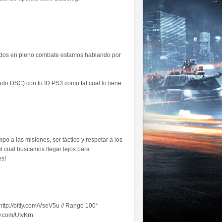
todos en pleno combate estamos hablando por
udo DSC) con tu ID PS3 como tal cual lo tiene
o a las misiones, ser táctico y respetar a los
l cual buscamos llegar lejos para
es!
http://bitly.com/VseV5u // Rango 100*
tly.com/UtvKrn