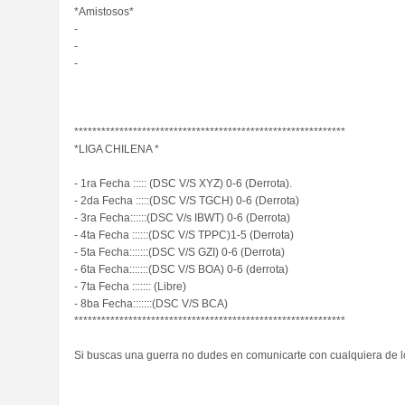
*Amistosos*
-
-
-
************************************************************
*LIGA CHILENA *
- 1ra Fecha ::::: (DSC V/S XYZ) 0-6 (Derrota).
- 2da Fecha :::::(DSC V/S TGCH) 0-6 (Derrota)
- 3ra Fecha::::::(DSC V/s IBWT) 0-6 (Derrota)
- 4ta Fecha ::::::(DSC V/S TPPC)1-5 (Derrota)
- 5ta Fecha:::::::(DSC V/S GZI) 0-6 (Derrota)
- 6ta Fecha:::::::(DSC V/S BOA) 0-6 (derrota)
- 7ta Fecha ::::::: (Libre)
- 8ba Fecha:::::::(DSC V/S BCA)
************************************************************
Si buscas una guerra no dudes en comunicarte con cualquiera de 