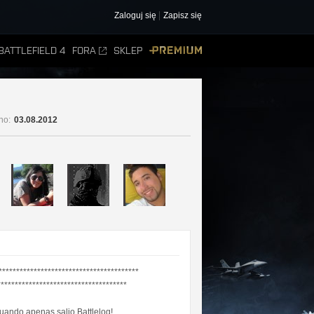
Zaloguj się
Zapisz się
BATTLEFIELD 4
FORA
SKLEP
PREMIUM
no:
03.08.2012
****************************************
**********************************
ando apenas salio Battlelog!