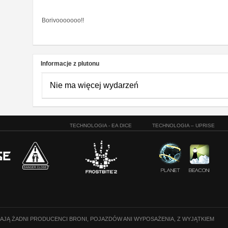
Borivooooooo!!
Informacje z plutonu
Nie ma więcej wydarzeń
TECHNOLOGIA - EA DICE
TECHNOLOGIA – UPRISE
CAJĄ ŻADNI PRODUCENCI BRONI, POJAZDÓW ANI WYPOSAŻENIA, Z WYJĄTKIEM