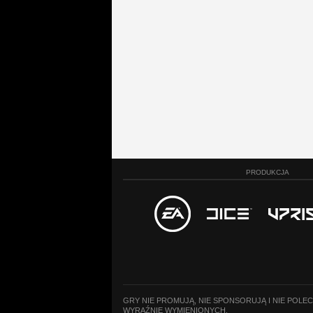
PRODUKCJA
GRY NIE PROMUJĄ, NIE SPONSORUJĄ I NIE POLE
WYRAŹNIE WYMIENIONYCH.