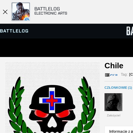
BATTLELOG
ELECTRONIC ARTS
PRZEGLĄDARKA SERWERÓW
RANKIN
Chile 
GRY
Tag:
[
CZŁONKOWIE (1)
Założyciel
Informacje z 