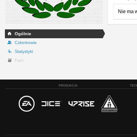
Nie ma 
Ogólnie
Członkowie
Statystyki
Fani
PRODUKCJA
TEC