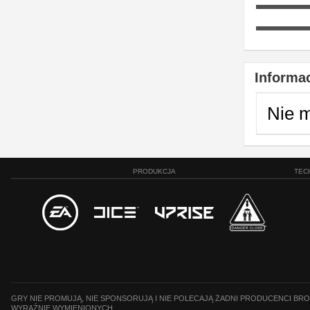
▬▬▬
▬▬▬
Informac
Nie 
PRODUKCJA
TEC
GRY NIE PROMUJĄ, NIE SPONSORUJĄ I NIE POLECAJĄ ŻADNI PRODUCENCI BRO
WYRAŹNIE WYMIENIONYCH.