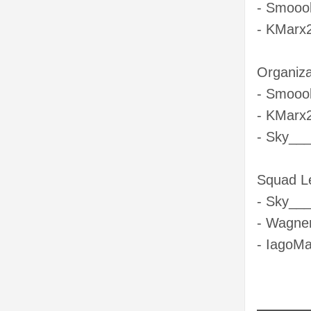
- Smoo
- KMarx
Organiza
- Smoo
- KMarx
- Sky__
Squad L
- Sky__
- Wagner
- IagoM
▬▬▬