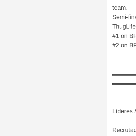
team.
Semi-fin
ThugLif
#1 on B
#2 on BR
▬▬▬
▬▬▬
Líderes 
Recrutad