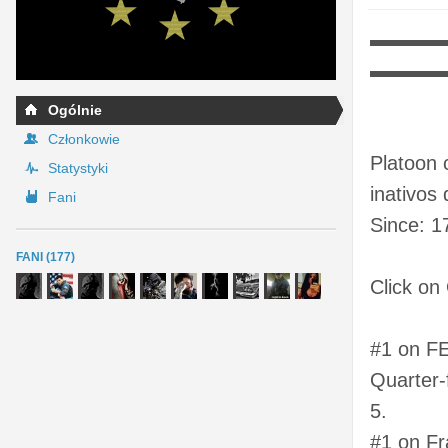
▬▬▬▬
▬▬▬
Ogólnie
Członkowie
Platoon 
Statystyki
inativos
Fani
Since: 1
FANI (177)
Click on
#1 on FE
Quarter-
5.
#1 on Fr