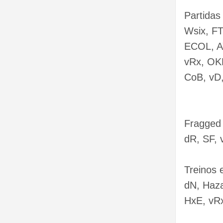
Partidas 
Wsix, F
ECOL, A
vRx, OKD
CoB, vD,
Fragged
dR, SF, 
Treinos 
dN, Haza
HxE, vRx