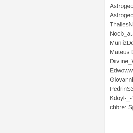
Astrogeo
Astroge
Thalles
Noob_au
MuniizD
Mateus 
Diiviine
Edwoww1
Giovann
PedrinS
Kdoyl-_-
chbre: 