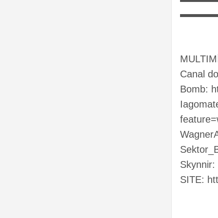
▬▬▬
MULTIMÍ
Canal do
Bomb: h
Iagomat
feature
WagnerA
Sektor_B
Skynnir:
SITE: ht