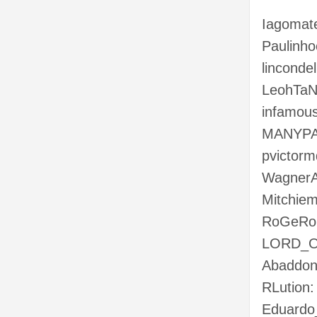
Iagomat
Paulinh
lincond
LeohTaN
infamou
MANYPAC
pvictorm
WagnerA
Mitchie
RoGeRoC
LORD_OF
Abaddon
RLution:
Eduardo