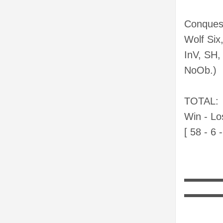
Conques
Wolf Six
InV, SH
NoOb.)
TOTAL:
Win - Lo
[ 58 - 6 
▬▬▬
▬▬▬