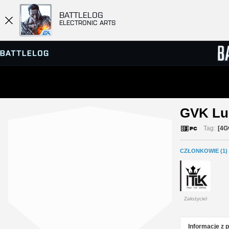
BATTLELOG
ELECTRONIC ARTS
PRZEGLĄDARKA SERWERÓW
RANKIN
GVK Lu
GRY
Tag:
[4G
CZŁONKOWIE (1)
Założyciel
Informacje z 