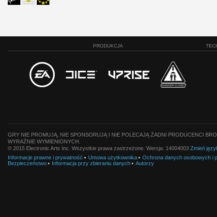
PRODUKCJA
TEC
GRY NIE PROMUJĄ, NIE SPONSORUJĄ I NIE POLECAJĄ ŻADNI PRODUCENCI BRO
WYRAŹNIE WYMIENIONYCH.
© 2015 Electronic Arts Inc. Wszystkie prawa zastrzeżone. Wersja: 14004003
Zmień języ
Informacje prawne i prywatność
Umowa użytkownika
Ochrona danych osobowych i pl
Bezpieczeństwo
Informacja przy zbieraniu danych
Autorzy