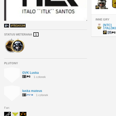
INNE GRY
[NTC]
1TALOK
STATUS WETERANA
1
PLUTONY
GVK Luska
1 członek
luska mateus
1 członek
Fan: