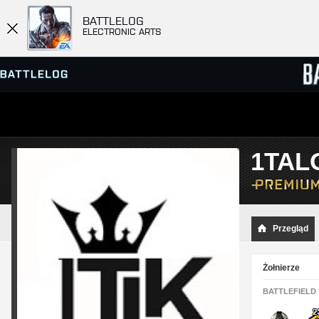
BATTLELOG
ELECTRONIC ARTS
PRZEGLĄDARKA SERWERÓW
RANKIN
1TAL
GRY
Przegląd
Żołnierze
BATTLEFIELD 