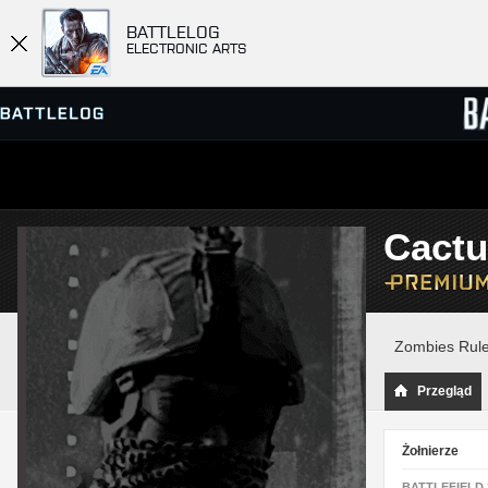
BATTLELOG
ELECTRONIC ARTS
PRZEGLĄDARKA SERWERÓW
RANKIN
Cactu
GRY
Zombies Rul
Przegląd
Żołnierze
BATTLEFIELD 