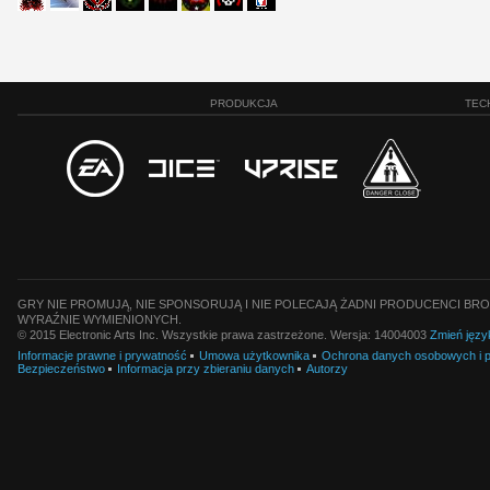
PRODUKCJA
TEC
GRY NIE PROMUJĄ, NIE SPONSORUJĄ I NIE POLECAJĄ ŻADNI PRODUCENCI BRO
WYRAŹNIE WYMIENIONYCH.
© 2015 Electronic Arts Inc. Wszystkie prawa zastrzeżone. Wersja: 14004003
Zmień języ
Informacje prawne i prywatność
Umowa użytkownika
Ochrona danych osobowych i pl
Bezpieczeństwo
Informacja przy zbieraniu danych
Autorzy